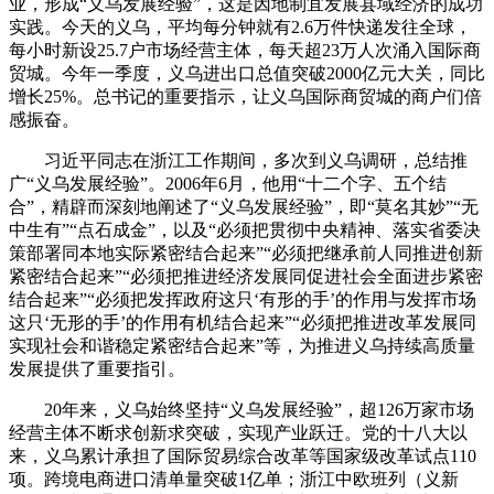
业，形成“义乌发展经验”，这是因地制宜发展县域经济的成功
实践。今天的义乌，平均每分钟就有2.6万件快递发往全球，
每小时新设25.7户市场经营主体，每天超23万人次涌入国际商
贸城。今年一季度，义乌进出口总值突破2000亿元大关，同比
增长25%。总书记的重要指示，让义乌国际商贸城的商户们倍
感振奋。
习近平同志在浙江工作期间，多次到义乌调研，总结推
广“义乌发展经验”。2006年6月，他用“十二个字、五个结
合”，精辟而深刻地阐述了“义乌发展经验”，即“莫名其妙”“无
中生有”“点石成金”，以及“必须把贯彻中央精神、落实省委决
策部署同本地实际紧密结合起来”“必须把继承前人同推进创新
紧密结合起来”“必须把推进经济发展同促进社会全面进步紧密
结合起来”“必须把发挥政府这只‘有形的手’的作用与发挥市场
这只‘无形的手’的作用有机结合起来”“必须把推进改革发展同
实现社会和谐稳定紧密结合起来”等，为推进义乌持续高质量
发展提供了重要指引。
20年来，义乌始终坚持“义乌发展经验”，超126万家市场
经营主体不断求创新求突破，实现产业跃迁。党的十八大以
来，义乌累计承担了国际贸易综合改革等国家级改革试点110
项。跨境电商进口清单量突破1亿单；浙江中欧班列（义新