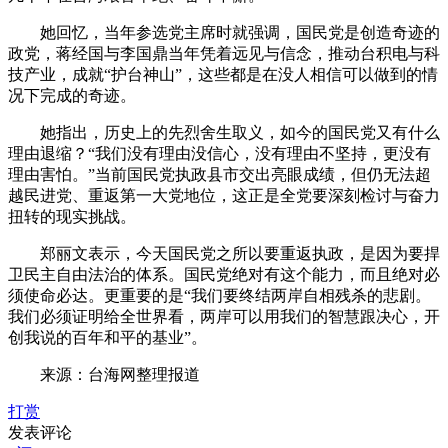
她回忆，当年参选党主席时就强调，国民党是创造奇迹的
政党，蒋经国与李国鼎当年凭着远见与信念，推动台积电与科
技产业，成就“护台神山”，这些都是在没人相信可以做到的情
况下完成的奇迹。
她指出，历史上的先烈舍生取义，如今的国民党又有什么
理由退缩？“我们没有理由没信心，没有理由不坚持，更没有
理由害怕。”当前国民党执政县市交出亮眼成绩，但仍无法超
越民进党、重返第一大党地位，这正是全党要深刻检讨与奋力
扭转的现实挑战。
郑丽文表示，今天国民党之所以要重返执政，是因为要捍
卫民主自由法治的体系。国民党绝对有这个能力，而且绝对必
须使命必达。更重要的是“我们要终结两岸自相残杀的悲剧。
我们必须证明给全世界看，两岸可以用我们的智慧跟决心，开
创我说的百年和平的基业”。
来源：台海网整理报道
打赏
发表评论