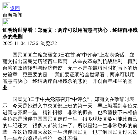
返回
台海新闻
证明给世界看！郑丽文：两岸可以用智慧与决心，终结自相残
杀的悲剧
2025-11-04 17:26 浏览:
72
国民党党主席郑丽文3日在首场“中评会”上发表谈话。郑
丽文指出国民党历经百年风雨，从辛亥革命到抗战胜利，再到
台湾的政治转型与经济奇迹，无一不是在最艰困时刻写下的历
史篇章，更重要的是，“我们要证明给全世界看，两岸可以用
智慧与决心，终结两岸自相残杀的悲剧，开创百年和平的基
业。”
国民党3日于中央党部召开“中评会”，郑丽文在致辞时表
示，今天是她进入中央党部上班的第一天，早上就看到各位先
进同志齐聚一堂，精神抖擞，非常的振奋，也希望接下来相信
各位都是陪伴中国国民党走过一生，很多现场党龄可能比自己
的年纪还大，很多人都笑出来了。所以是她一生非常敬仰的前
辈，在这边感谢大家这一生陪伴国民党，也了解国民党过去这
几十年在台湾艰苦卓绝、奋斗不懈。