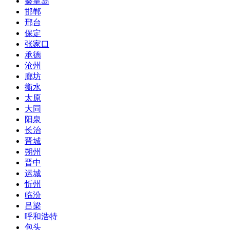
秦皇岛
邯郸
邢台
保定
张家口
承德
沧州
廊坊
衡水
太原
大同
阳泉
长治
晋城
朔州
晋中
运城
忻州
临汾
吕梁
呼和浩特
包头