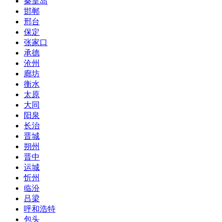
秦皇岛
邯郸
邢台
保定
张家口
承德
沧州
廊坊
衡水
太原
大同
阳泉
长治
晋城
朔州
晋中
运城
忻州
临汾
吕梁
呼和浩特
包头