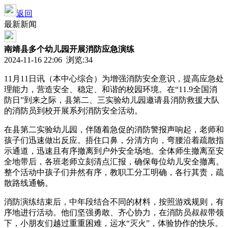
返回
最新新闻
南靖县多个幼儿园开展消防应急演练
2024-11-16 22:06 浏览:
34
11月11日讯（本中心综合）为增强消防安全意识，提高应急处
理能力，营造安全、稳定、和谐的校园环境。在“11.9全国消
防日”到来之际，县第二、三实验幼儿园邀请县消防救援大队
的消防员到校开展系列消防安全活动。
在县第二实验幼儿园，伴随着急促的消防警报声响起，老师和
孩子们迅速做出反应。捂住口鼻，分清方向，弯腰沿着疏散指
示通道，迅速且有序撤离到户外安全场地。全体师生撤离至安
全地带后，各班老师立刻清点汇报，确保每位幼儿安全撤离。
整个活动中孩子们井然有序，教职工分工明确，各行其责，疏
散路线通畅。
消防演练结束后，中年段结合不同的材料，按照游戏规则，有
序地进行活动。他们坚强勇敢、齐心协力，在消防员叔叔带领
下，小朋友们越过重重困难，运水“灭火”，体验协作的快乐。