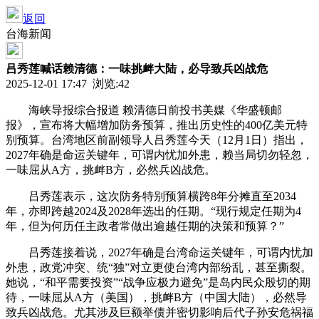
返回
台海新闻
吕秀莲喊话赖清德：一味挑衅大陆，必导致兵凶战危
2025-12-01 17:47 浏览:
42
海峡导报综合报道 赖清德日前投书美媒《华盛顿邮
报》，宣布将大幅增加防务预算，推出历史性的400亿美元特
别预算。台湾地区前副领导人吕秀莲今天（12月1日）指出，
2027年确是命运关键年，可谓内忧加外患，赖当局切勿轻忽，
一味屈从A方，挑衅B方，必然兵凶战危。
吕秀莲表示，这次防务特别预算横跨8年分摊直至2034
年，亦即跨越2024及2028年选出的任期。“现行规定任期为4
年，但为何历任主政者常做出逾越任期的决策和预算？”
吕秀莲接着说，2027年确是台湾命运关键年，可谓内忧加
外患，政党冲突、统“独”对立更使台湾内部纷乱，甚至撕裂。
她说，“和平需要投资”“战争应极力避免”是岛内民众殷切的期
待，一味屈从A方（美国），挑衅B方（中国大陆），必然导
致兵凶战危。尤其涉及巨额举债并密切影响后代子孙安危祸福